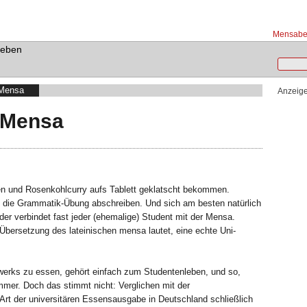
Mensabet
Leben
 Mensa
Anzeig
 Mensa
n und Rosenkohlcurry aufs Tablett geklatscht bekommen.
h die Grammatik-Übung abschreiben. Und sich am besten natürlich
der verbindet fast jeder (ehemalige) Student mit der Mensa.
he Übersetzung des lateinischen
mensa
lautet, eine echte Uni-
erks zu essen, gehört einfach zum Studentenleben, und so,
mmer. Doch das stimmt nicht: Verglichen mit der
e Art der universitären Essensausgabe in Deutschland schließlich