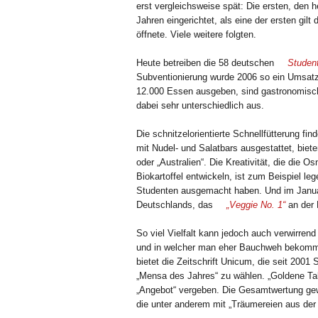
erst vergleichsweise spät: Die ersten, den 
Jahren eingerichtet, als eine der ersten gil
öffnete. Viele weitere folgten.
Heute betreiben die 58 deutschen
Studen
Subventionierung wurde 2006 so ein Umsatz v
12.000 Essen ausgeben, sind gastronomische 
dabei sehr unterschiedlich aus.
Die schnitzelorientierte Schnellfütterung f
mit Nudel- und Salatbars ausgestattet, bi
oder „Australien“. Die Kreativität, die die
Biokartoffel entwickeln, ist zum Beispiel leg
Studenten ausgemacht haben. Und im Januar
Deutschlands, das
„Veggie No. 1“
an der 
So viel Vielfalt kann jedoch auch verwirre
und in welcher man eher Bauchweh bekommt, i
bietet die Zeitschrift
Unicum
, die seit 2001
„Mensa des Jahres“ zu wählen. „Goldene Tab
„Angebot“ vergeben. Die Gesamtwertung gew
die unter anderem mit „Träumereien aus der