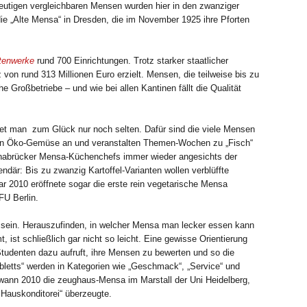
heutigen vergleichbaren Mensen wurden hier in den zwanziger
t die „Alte Mensa“ in Dresden, die im November 1925 ihre Pforten
tenwerke
rund 700 Einrichtungen. Trotz starker staatlicher
on rund 313 Millionen Euro erzielt. Mensen, die teilweise bis zu
Großbetriebe – und wie bei allen Kantinen fällt die Qualität
indet man zum Glück nur noch selten. Dafür sind die viele Mensen
eten Öko-Gemüse an und veranstalten Themen-Wochen zu „Fisch“
 Osnabrücker Mensa-Küchenchefs immer wieder angesichts der
endär: Bis zu zwanzig Kartoffel-Varianten wollen verblüffte
 2010 eröffnete sogar die erste rein vegetarische Mensa
FU Berlin.
nd sein. Herauszufinden, in welcher Mensa man lecker essen kann
st schließlich gar nicht so leicht. Eine gewisse Orientierung
 Studenten dazu aufruft, ihre Mensen zu bewerten und so die
letts“ werden in Kategorien wie „Geschmack“, „Service“ und
ann 2010 die zeughaus-Mensa im Marstall der Uni Heidelberg,
 Hauskonditorei“ überzeugte.