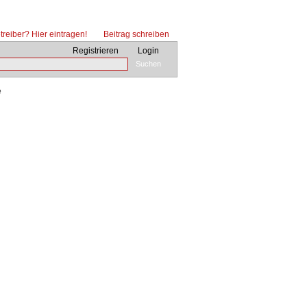
reiber? Hier eintragen!
Beitrag schreiben
Registrieren
Login
Suchen
e