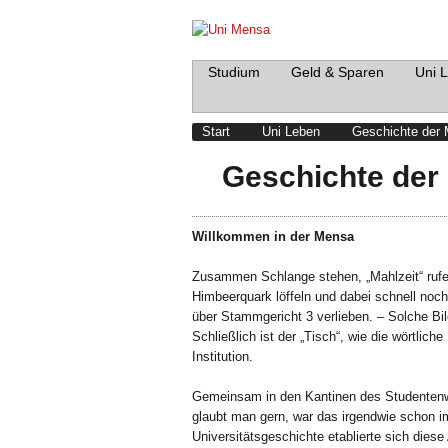
Studium
Geld & Sparen
Uni 
Start
Uni Leben
Geschichte der
Geschichte der
Willkommen in der Mensa
Zusammen Schlange stehen, „Mahlzeit“ rufe
Himbeerquark löffeln und dabei schnell noc
über Stammgericht 3 verlieben. – Solche Bil
Schließlich ist der „Tisch“, wie die wörtlic
Institution.
Gemeinsam in den Kantinen des Studentenw
glaubt man gern, war das irgendwie schon i
Universitätsgeschichte etablierte sich dies