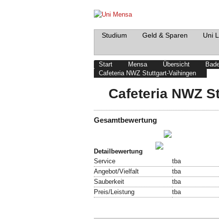
Studium
Geld & Sparen
Uni 
Start
Mensa
Übersicht
Bade
Cafeteria NWZ Stuttgart-Vaihingen
Cafeteria NWZ St
Gesamtbewertung
Schreibe einen Beitrag!
Bewertung abgeben!
Detailbewertung
Service
tba
Angebot/Vielfalt
tba
Sauberkeit
tba
Preis/Leistung
tba
Speisekarte