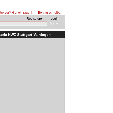
reiber? Hier eintragen!
Beitrag schreiben
Registrieren
Login
Suchen
teria NWZ Stuttgart-Vaihingen