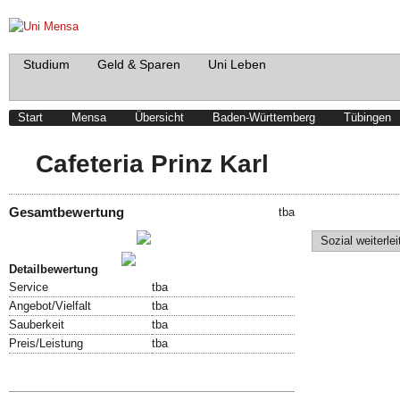
Studium
Geld & Sparen
Uni Leben
Start
Mensa
Übersicht
Baden-Württemberg
Tübingen
Cafeteria Prinz Karl
Gesamtbewertung
tba
Schreibe einen Beitrag!
Sozial weiterlei
Bewertung abgeben!
Detailbewertung
Service
tba
Angebot/Vielfalt
tba
Sauberkeit
tba
Preis/Leistung
tba
Speisekarte