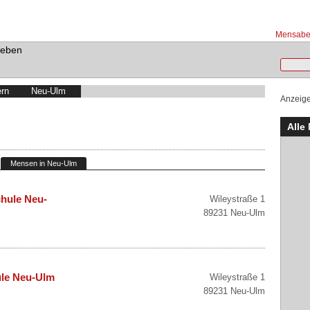
Mensabet
Leben
rn
Neu-Ulm
Anzeig
Alle
Mensen in Neu-Ulm
chule Neu-
Wileystraße 1
89231 Neu-Ulm
le Neu-Ulm
Wileystraße 1
89231 Neu-Ulm