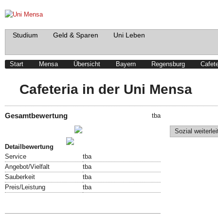
Studium
Geld & Sparen
Uni Leben
Start
Mensa
Übersicht
Bayern
Regensburg
Cafete
Cafeteria in der Uni Mensa
Gesamtbewertung
tba
Schreibe einen Beitrag!
Sozial weiterlei
Bewertung abgeben!
Detailbewertung
Service
tba
Angebot/Vielfalt
tba
Sauberkeit
tba
Preis/Leistung
tba
Speisekarte