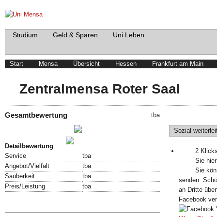
Studium
Geld & Sparen
Uni Leben
Start
Mensa
Übersicht
Hessen
Frankfurt am Main
Zentralmensa Roter Saal
Gesamtbewertung
tba
Schreibe einen Beitrag!
Sozial weiterlei
Bewertung abgeben!
Detailbewertung
2 Klick
Service
tba
Sie hier
Angebot/Vielfalt
tba
Sie kön
Sauberkeit
tba
senden. Scho
Preis/Leistung
tba
an Dritte übe
Facebook ve
Speisekarte