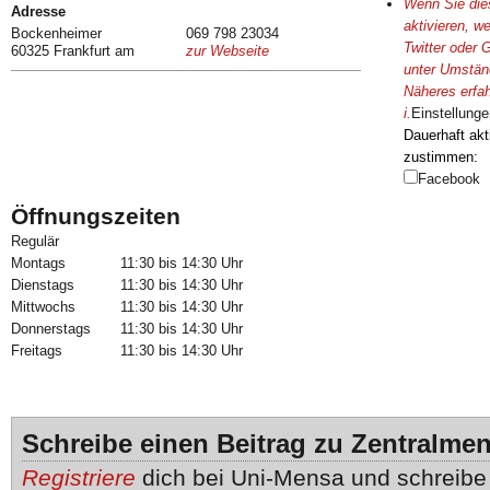
Wenn Sie dies
Adresse
aktivieren, w
Bockenheimer
069 798 23034
Twitter oder 
60325 Frankfurt am
zur Webseite
Landstraße 133
unter Umständ
Main
Näheres erfah
i
.
Einstellunge
Dauerhaft akt
zustimmen:
Facebook
Öffnungszeiten
Regulär
Montags
11:30 bis 14:30 Uhr
Dienstags
11:30 bis 14:30 Uhr
Mittwochs
11:30 bis 14:30 Uhr
Donnerstags
11:30 bis 14:30 Uhr
Freitags
11:30 bis 14:30 Uhr
Schreibe einen Beitrag zu Zentralmen
Registriere
dich bei Uni-Mensa und schreib