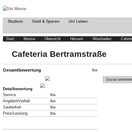
Studium
Geld & Sparen
Uni Leben
Start
Mensa
Übersicht
Hessen
Wiesbaden
Cafete
Cafeteria Bertramstraße
Gesamtbewertung
tba
Schreibe einen Beitrag!
Sozial weiterlei
Bewertung abgeben!
Detailbewertung
Service
tba
Angebot/Vielfalt
tba
Sauberkeit
tba
Preis/Leistung
tba
Speisekarte