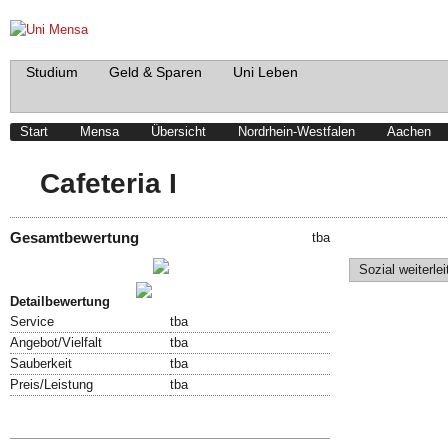
Studium
Geld & Sparen
Uni Leben
Start
Mensa
Übersicht
Nordrhein-Westfalen
Aachen
Cafeteria I
Gesamtbewertung
tba
Schreibe einen Beitrag!
Sozial weiterlei
Bewertung abgeben!
Detailbewertung
Service
tba
Angebot/Vielfalt
tba
Sauberkeit
tba
Preis/Leistung
tba
Speisekarte