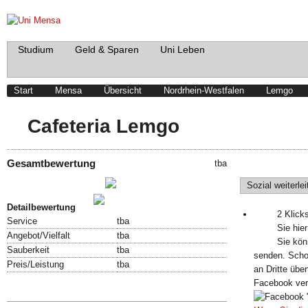
Studium
Geld & Sparen
Uni Leben
Start
Mensa
Übersicht
Nordrhein-Westfalen
Lemgo
Cafeteria Lemgo
Gesamtbewertung
tba
Schreibe einen Beitrag!
Sozial weiterlei
Bewertung abgeben!
Detailbewertung
2 Klick
Service
tba
Sie hier
Angebot/Vielfalt
tba
Sie kön
Sauberkeit
tba
senden. Scho
Preis/Leistung
tba
an Dritte übe
Facebook ve
Speisekarte