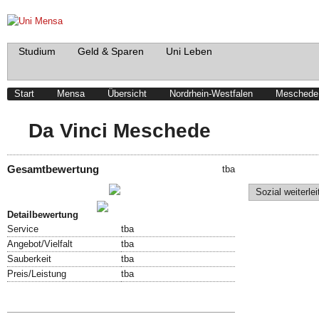
Studium
Geld & Sparen
Uni Leben
Start
Mensa
Übersicht
Nordrhein-Westfalen
Meschede
Da Vinci Meschede
Gesamtbewertung
tba
Schreibe einen Beitrag!
Sozial weiterlei
Bewertung abgeben!
Detailbewertung
Service
tba
Angebot/Vielfalt
tba
Sauberkeit
tba
Preis/Leistung
tba
Speisekarte