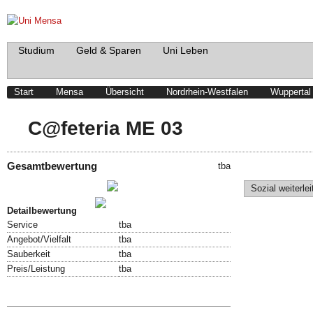
Studium
Geld & Sparen
Uni Leben
Start
Mensa
Übersicht
Nordrhein-Westfalen
Wuppertal
C@feteria ME 03
Gesamtbewertung
tba
Schreibe einen Beitrag!
Sozial weiterlei
Bewertung abgeben!
Detailbewertung
Service
tba
Angebot/Vielfalt
tba
Sauberkeit
tba
Preis/Leistung
tba
Speisekarte