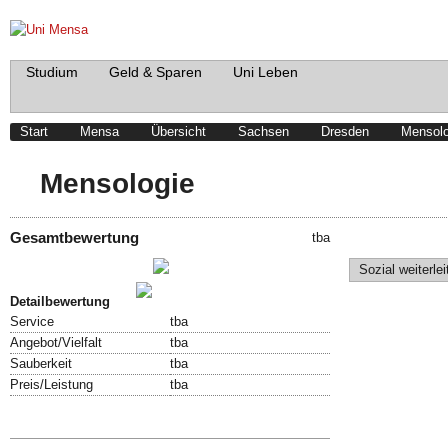
Studium
Geld & Sparen
Uni Leben
Start
Mensa
Übersicht
Sachsen
Dresden
Mensolo
Mensologie
Gesamtbewertung
tba
Schreibe einen Beitrag!
Sozial weiterlei
Bewertung abgeben!
Detailbewertung
Service
tba
Angebot/Vielfalt
tba
Sauberkeit
tba
Preis/Leistung
tba
Speisekarte